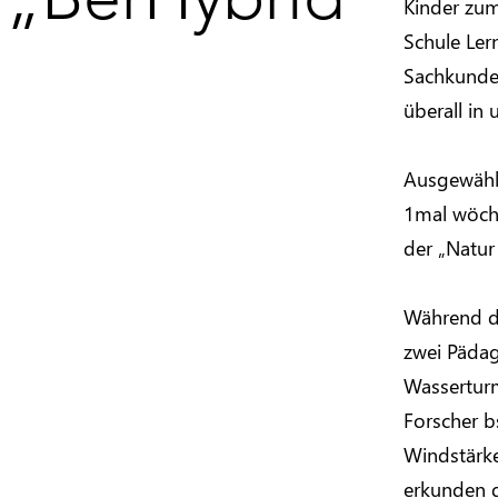
Kinder zum
Schule Ler
Sachkunde,
überall in
Ausgewählt
1mal wöch
der „Natur
Während de
zwei Pädag
Wasserturm
Forscher b
Windstärke
erkunden d