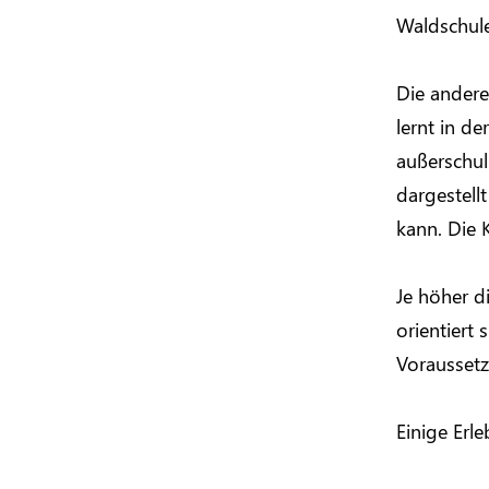
Waldschule
Die andere
lernt in d
außerschul
dargestell
kann. Die 
Je höher d
orientiert 
Voraussetz
Einige Erle