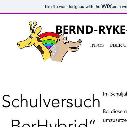
This site was designed with the
.com
web
BERND-RYK
INFOS
ÜBER U
Im Schulja
Schulversuch
Bei diesem
„BerHybrid“
umzusetzen